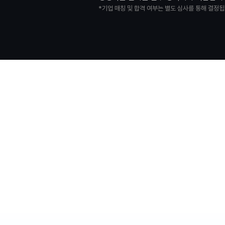
*기업 매칭 및 합격 여부는 별도 심사를 통해 결정됩
최상의 교육을 위해
누구나 570만
최신 개발 환
370만원 상당