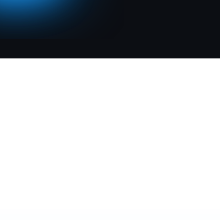
08
0
42
32
:
:
:
시
분
초
한