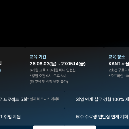
교육 기간
교육 장소
원
26.08.03(월) ~ 27.05.14(금)
KANT 서울
6개월 교육 + 3개월 미니 인턴십
2호선 구로디
급
*평일 오전 9시-오후 6시
*오프라인 10
(타 교육 및 직장 병행 불가)
실무 프로젝트 5회
* 실제 비즈니스 데이터 활용
기업 연계 실무 경험 100% 
1 취업 지원
우수 수료생 인턴십 연계 기회 (