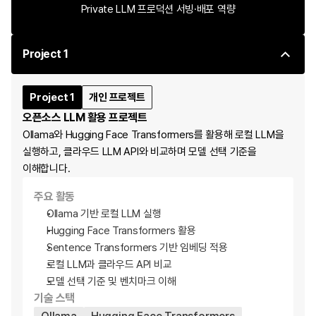
및 최적화
Private LLM 프로덕션 서빙·배포 역량
LLMOps
LangSmith 기반 트레이싱
Project 1
프롬프트 버전 관리, LLM 모니터링, 평가 체계, 
가드레일 구현
Prompt Injection, OWASP LLM Top 10, Red 
Project 1
개인 프로젝트
Teaming 개념 이해
오픈소스 LLM 활용 프로젝트
LLM Fine-tuning
Ollama와 Hugging Face Transformers를 활용해 로컬 LLM을 
Fine-tuning 데이터셋 준비와 Synthetic Data 생성
실행하고, 클라우드 LLM API와 비교하며 모델 선택 기준을 
SFT, LoRA, QLoRA, DPO, Hugging Face TRL 
이해합니다.
활용
주요 활동
Project 3
RAG 기반 Q&A 서비스
Ollama 기반 로컬 LLM 실행
데이터 수집부터 고급 RAG 파이프라인 구축, Gradio 
Hugging Face Transformers 활용
데모까지 구현
Sentence Transformers 기반 임베딩 적용
Agentic RAG, Self-RAG, Corrective RAG, 
로컬 LLM과 클라우드 API 비교
멀티모달 RAG 중 1개 적용
모델 선택 기준 및 벤치마크 이해
기술 스택
고객 상담 / 의료·건강 / 법률 상담 / 요리 레시피 Q&A 
중 팀 주제 수행