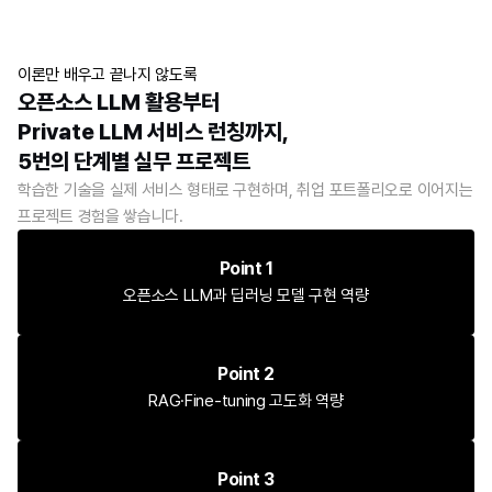
LangChain
기업 피드백, 질의응답, 우수 프로젝트 선정
클라우드 인프라
LangChain 아키텍처와 LCEL 이해
취업지원
On-prem/Cloud/Hybrid 비교, GCP 핵심 서비스
프롬프트 템플릿, 출력 파서, Memory, Callbacks, 
이력서·포트폴리오 정리 및 커리어 모듈 운영
이론만 배우고 끝나지 않도록
(Compute Engine/Cloud Run/GKE) 이해
스트리밍 활용
구직 활동 관리, 면접 대비, 실무 과제형 채용 대비
오픈소스 LLM 활용부터
Docker·Kubernetes 기반 배포, Terraform·Ansible 
Project 2
기업 연계 프로그램 운영
Private LLM 서비스 런칭까지,
구성 관리, GPU 인프라 구성
기초 프로젝트
수료식
Private LLM 서빙
5번의 단계별 실무 프로젝트
PyTorch 기반 모델 설계 및 구현
수료생 성과 공유, 우수 훈련생 시상
LLM 서빙 아키텍처 이해, vLLM 기반 고성능 서빙
데이터 전처리·학습·평가 전체 파이프라인 경험
학습한 기술을 실제 서비스 형태로 구현하며, 취업 포트폴리오로 이어지는 
취업 로드맵 안내 및 네트워킹 제공
GPTQ/AWQ/GGUF 양자화, GKE 배포, CI/CD 
의료 이미지 분류(CNN), 텍스트 분류(Transformer), 
프로젝트 경험을 쌓습니다.
파이프라인(GitHub Actions/ArgoCD), 모니터링·
Atari 게임 AI(강화학습) 중 팀 프로젝트 수행
스케일링
RAG 기초/심화
Point 1
Project 5
청킹 전략, 문서 임베딩, Vector 
오픈소스 LLM과 딥러닝 모델 구현 역량
프라이빗 LLM 통합 서비스 런칭 프로젝트
DB(ChromaDB/Qdrant) 활용
Fine-tuning 모델 + RAG + AI Agent 통합 서비스 
Hybrid Search, Re-ranking, Query 
개발, MCP 기반 외부 시스템 연동
Transformation 적용
Point 2
GKE 배포·CI/CD 파이프라인으로 프로덕션 수준 완성
GraphRAG, 멀티모달 RAG, CAG, RAGAS 평가 이해
RAG·Fine-tuning 고도화 역량
기업 내부 지식관리 / 고객 응대 자동화 / 도메인 특화 
Context Engineering
리서치 어시스턴트 중 팀 프로젝트 수행
Context 구조 설계 패턴 이해
Memory 시스템(Mem0), Skills 패턴, Context 압축 
Point 3