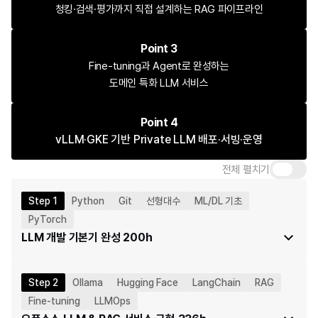
청킹·검색·평가까지 직접 설계하는 RAG 파이프라인
Point 3
Fine-tuning과 Agent로 완성하는
도메인 특화 LLM 서비스
Point 4
vLLM·GKE 기반 Private LLM 배포·서빙·운영
전체 펼치기
Step 1
Python
Git
선형대수
ML/DL 기초
PyTorch
LLM 개발 기본기 완성 
200h
LLM 서비스를 만들기 위해 필요한 AI 기초, 수학적 이해, 
머신러닝·딥러닝 기본기를 다집니다.
Step 2
Ollama
Hugging Face
LangChain
RAG
온보딩 & 학습 환경 세팅
Fine-tuning
LLMOps
개강 OT 및 과정 운영 방식 안내