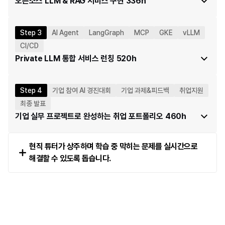
오픈소스 LLM & RAG 서비스 구현 336h
GitHub, 학습 도구, 협업 채널 세팅
오픈소스 LLM을 직접 실행하고, 데이터 수집·API 서버
개발 협업 & 생성형 AI 이해
·RAG·Fine-tuning을 연결해 실제 Q&A 서비스를 구현합니다.
Step 3
AI Agent
LangGraph
MCP
GKE
vLLM
Git 저장소 관리, 브랜치, PR 협업 흐름
딥러닝 실전 & 프롬프트 엔지니어링
CI/CD
생성형 AI 개념, AI 윤리, 데이터 프라이버시 및 AI 규제 
Attention, Transformer, PPO, RLHF 개념 이해
Private LLM 통합 서비스 런칭
 520h
이해
Structured Output, JSON Mode, Reasoning 
선형대수 & 수학 기초
AI Agent, 클라우드 인프라, LLM 서빙을 결합해 프로덕션 
모델 프롬프팅, System Prompt 설계
벡터/행렬 연산, 내적과 코사인 유사도
수준의 Private LLM 통합 서비스를 완성합니다.
Step 4
기업 참여 AI 경진대회
기업 과제&피드백
취업지원
Project 1
고유값·특이값 분해, PCA, NumPy 기반 구현
AI Agent
최종 발표
오픈소스 LLM 활용
머신러닝 심화
Tool Calling과 LangGraph 기반 Agent 구현, 
기업 실무 프로젝트로 완성하는 취업 포트폴리오 
460h
Ollama 기반 로컬 LLM 실행
앙상블 기법, 편향-분산 트레이드오프
ReAct·Plan-and-Execute·Reflection 추론 패턴
Hugging Face Transformers와 Sentence 
피처 엔지니어링, 정규화, 교차 검증 및 하이퍼파라미터 
기업 실무 과제를 통해 LLM 엔지니어 역량을 검증하고 취업 
HITL, MCP 서버 구축 및 외부 시스템 연동
Transformers 활용
튜닝
현직 튜터가 상주하며 학습 중 막히는 문제를 실시간으로 
포트폴리오로 완성합니다.  
Multi-Agent 시스템 설계, Agent 평가·디버깅
로컬 LLM과 클라우드 API 비교
딥러닝 모델 이해 및 활용
해결할 수 있도록 돕습니다.
기업 연계 AI 경진대회
Project 4
데이터 수집 & API 서버 구축
퍼셉트론, CNN/RNN/LSTM, Transformer 아키텍처
기업 실제 데이터 기반 산업 문제 해결
실전 프로젝트
공공데이터·소셜미디어 API 활용 및 Playwright 동적 
PyTorch 기반 학습 루프 및 데이터 파이프라인 구축
고밀도 몰입형 운영을 통해 기업 과제를 AI 기반으로 
도메인 특화 Fine-tuning(LoRA/QLoRA), 
크롤링
분석·설계·구현
LangGraph 워크플로우, Gradio 데모 UI 구현
FastAPI, Pydantic, 비동기 처리 기반 로컬 LLM 연동 
기업 초청 발표회
도메인 특화 리서치 / 코드 생성·리뷰 / 멀티턴 상담 
API 구현
참여 기업 대상 프로젝트 최종 발표
에이전트 중 팀 프로젝트 수행