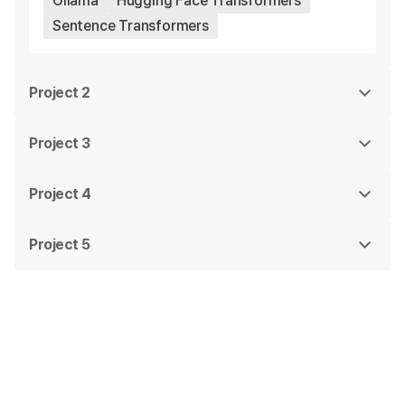
Ollama
Hugging Face Transformers
Context Engineering과 LLMOps를 적용한 Q&A 
Sentence Transformers
서비스 완성
Project 2
Project 3
Project 4
Project 5